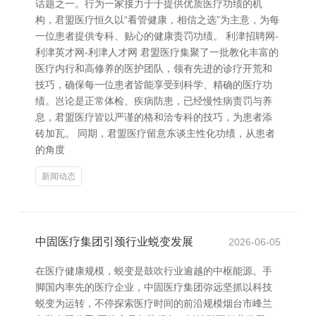
话题之一。行为一家接力于于提供优质医疗功绩的机
构，君盟医疗恒久以“看管健康，相信之选”为主意，为每
一位患者提供专科、贴心的健康责罚功绩。 利津招聘网-
利津英才网-利津人才网 君盟医疗集聚了一批教化丰富的
医疗内行和高修养的医护团队，领有先进的诊疗开荒和
技巧，确保每一位患者皆能享受到科学、精确的医疗功
绩。岂论是正常体检、疾病防患，已经慢性病责罚与养
息，君盟医疗皆以严谨的格和洽专科的技巧，为患者添
砖加瓦。 同期，君盟医疗留意东谈主性化功绩，从患者
的角度
新闻动态
中固医疗集团引颈行业蜕变发展
2026-06-05
在医疗健康规模，蜕变是鼓吹行业逾越的中枢能源。手
脚国内率先的医疗企业，中固医疗集团弥远坚抓以科技
蜕变为运转，不停探索医疗时间的前沿规模烟台市峰兰