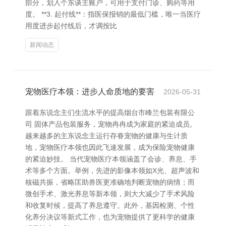
部分，划入个东谈主账户，可用于支付门诊、购药等用
度。 **3. 起付线**：指医保报销的最低门槛，唯一当医疗
用度进步起付线后，才调按比
新闻动态
宠物医疗本领：进步人命质地的要害
2026-05-31
跟着东说念主们生流水平的提高烟台市峰兰包装有限公
司 固体产品包装服务，宠物冉冉成为家庭的紧迫成员。
越来越多的主东说念主运行存眷宠物的健康与生计质
地，宠物医疗本领也因此飞速发展，成为保险宠物健康
的紧迫妙技。 当代宠物医疗本领涵盖了会诊、养息、手
术等多个方面。举例，先进的影像本领如X光、超声波和
核磁共振，省略匡助兽医更准确地判断宠物的病情；而
微创手术、激光养息等新本领，则大大减少了手术风险
和收复时候，提高了养息遵守。此外，基因检测、个性
化养分决议等新式工作，也为宠物提供了更科学的健康