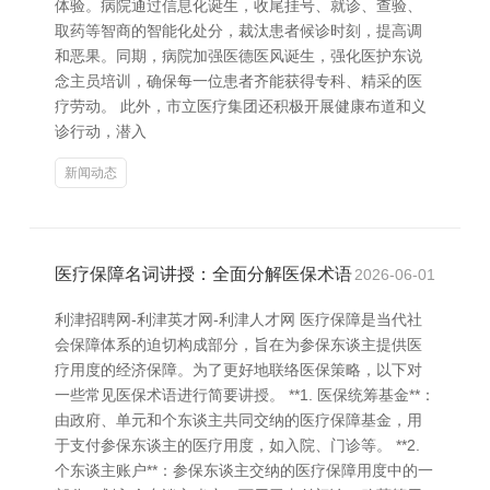
体验。病院通过信息化诞生，收尾挂号、就诊、查验、
取药等智商的智能化处分，裁汰患者候诊时刻，提高调
和恶果。同期，病院加强医德医风诞生，强化医护东说
念主员培训，确保每一位患者齐能获得专科、精采的医
疗劳动。 此外，市立医疗集团还积极开展健康布道和义
诊行动，潜入
新闻动态
医疗保障名词讲授：全面分解医保术语
2026-06-01
利津招聘网-利津英才网-利津人才网 医疗保障是当代社
会保障体系的迫切构成部分，旨在为参保东谈主提供医
疗用度的经济保障。为了更好地联络医保策略，以下对
一些常见医保术语进行简要讲授。 **1. 医保统筹基金**：
由政府、单元和个东谈主共同交纳的医疗保障基金，用
于支付参保东谈主的医疗用度，如入院、门诊等。 **2.
个东谈主账户**：参保东谈主交纳的医疗保障用度中的一