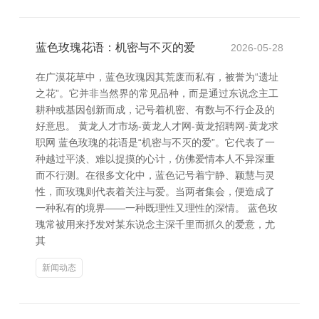
蓝色玫瑰花语：机密与不灭的爱
2026-05-28
在广漠花草中，蓝色玫瑰因其荒废而私有，被誉为“遗址
之花”。它并非当然界的常见品种，而是通过东说念主工
耕种或基因创新而成，记号着机密、有数与不行企及的
好意思。 黄龙人才市场-黄龙人才网-黄龙招聘网-黄龙求
职网 蓝色玫瑰的花语是“机密与不灭的爱”。它代表了一
种越过平淡、难以捉摸的心计，仿佛爱情本人不异深重
而不行测。在很多文化中，蓝色记号着宁静、颖慧与灵
性，而玫瑰则代表着关注与爱。当两者集会，便造成了
一种私有的境界——一种既理性又理性的深情。 蓝色玫
瑰常被用来抒发对某东说念主深千里而抓久的爱意，尤
其
新闻动态