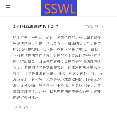
若何挑选健康的哈士奇？
2026-06-14
哈士奇是一种明智、豁达且豪阔个性的犬种，深受很多
家庭的嗜好。但是，念念要养一只健康的哈士奇，挑选
时必须很是扫视。以下是一些舛误的挑选重点。 最初，
不雅察狗狗的精神情景。健康的哈士奇应该显得精神填
塞、响应机灵，目光亮堂有神，莫得显著的凄怨或惊惧
证明。要是狗狗老是瑟索在旯旮，简略对周围环境穷乏
敬爱，可能是健康有问题。 其次，检讨身体外不雅。毛
发应光滑、有光辉，无显著脱毛或皮肤问题。眼睛应澄
澈、无分泌物，鼻子湿润但不流涕。耳朵应干净，无异
味或红肿温情。此外，扫视狗狗的体重是否适中，过瘦
或过胖齐可能示
新闻动态