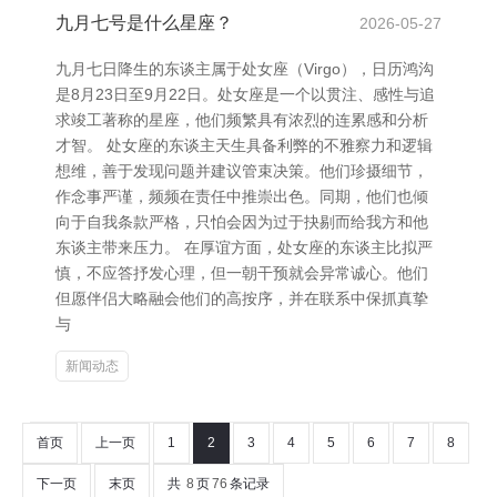
九月七号是什么星座？
2026-05-27
九月七日降生的东谈主属于处女座（Virgo），日历鸿沟
是8月23日至9月22日。处女座是一个以贯注、感性与追
求竣工著称的星座，他们频繁具有浓烈的连累感和分析
才智。 处女座的东谈主天生具备利弊的不雅察力和逻辑
想维，善于发现问题并建议管束决策。他们珍摄细节，
作念事严谨，频频在责任中推崇出色。同期，他们也倾
向于自我条款严格，只怕会因为过于抉剔而给我方和他
东谈主带来压力。 在厚谊方面，处女座的东谈主比拟严
慎，不应答抒发心理，但一朝干预就会异常诚心。他们
但愿伴侣大略融会他们的高按序，并在联系中保抓真挚
与
新闻动态
首页
上一页
1
2
3
4
5
6
7
8
下一页
末页
共
8
页
76
条记录