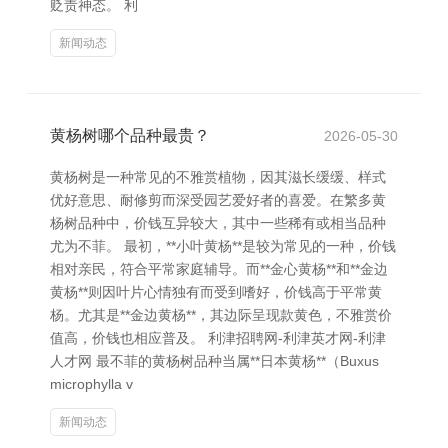
贬责神态。 利
新闻动态
黄杨树哪个品种最贵？
2026-05-30
黄杨树是一种常见的不雅赏植物，因其滋长缓缓、样式
优好意思、耐修剪而深受园艺爱好者的喜爱。在繁多黄
杨树品种中，价钱互异较大，其中一些稀有或相当品种
尤为不菲。 最初，**小叶黄杨**是较为常见的一种，价钱
相对亲民，符合平常家庭辅导。而**金心黄杨**和**金边
黄杨**则因叶片心情独有而受到嗜好，价钱高于平常黄
杨。尤其是**金边黄杨**，其边际呈现款黄色，不雅赏价
值高，价钱也相应普及。 利津招聘网-利津英才网-利津
人才网 最不菲的黄杨树品种当属**日本黄杨**（Buxus
microphylla v
新闻动态