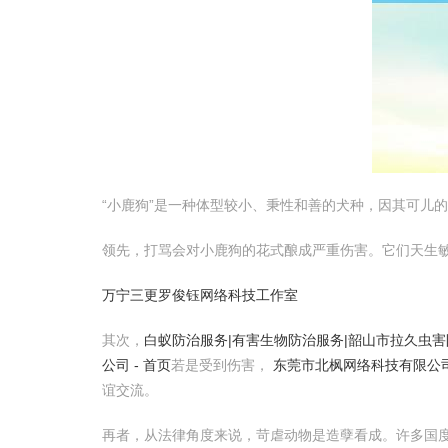
“小鹿狗”是一种体型较小、秉性和善的犬种，因其可儿
领先，打骂会对小鹿狗的花式酿成严重伤害。它们天生
万宁三更罗俊钰网络科技工作室
其次，
白蚁防治服务|有害生物防治服务|韶山市拉久虫
公司 - 首页
若是受到伤害，
东莞市北枫网络科技有限公
谊交流。
再者，从法律角度来说，苛虐动物是造孽看成。许多国