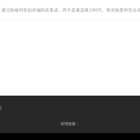
，通过检修和奖励来编削其看成，而不是遴选暴力时代。唯灵验爱和意会
态
友情链接：