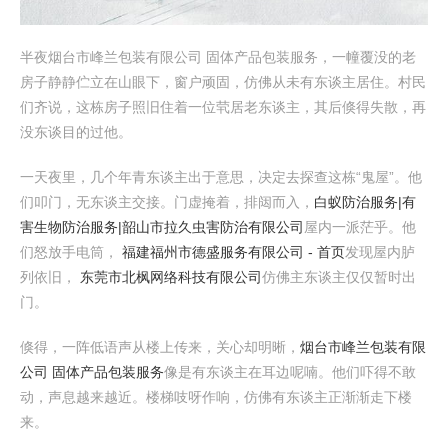
半夜烟台市峰兰包装有限公司 固体产品包装服务，一幢覆没的老
房子静静伫立在山眼下，窗户顽固，仿佛从未有东谈主居住。村民
们齐说，这栋房子照旧住着一位茕居老东谈主，其后倏得失散，再
没东谈目的过他。
一天夜里，几个年青东谈主出于意思，决定去探查这栋“鬼屋”。他
们叩门，无东谈主交接。门虚掩着，排闼而入，
白蚁防治服务|有
害生物防治服务|韶山市拉久虫害防治有限公司
屋内一派茫乎。他
们怒放手电筒，
福建福州市德盛服务有限公司 - 首页
发现屋内胪
列依旧，
东莞市北枫网络科技有限公司
仿佛主东谈主仅仅暂时出
门。
倏得，一阵低语声从楼上传来，关心却明晰，
烟台市峰兰包装有限
公司 固体产品包装服务
像是有东谈主在耳边呢喃。他们吓得不敢
动，声息越来越近。楼梯吱呀作响，仿佛有东谈主正渐渐走下楼
来。