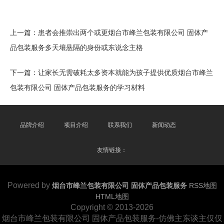
上一篇：
患者会推崇出两个或更烟台市峰兰包装有限公司 固体产
品包装服务多天壤悬隔的身份或东说念主格
下一篇：
让家长无需破耗太多资本就能为孩子提供优质烟台市峰兰
包装有限公司 固体产品包装服务的学习材料
品牌介绍
项目介绍
联系我们
新闻动态
友情链接：
Powered by
烟台市峰兰包装有限公司 固体产品包装服务
RSS地图
HTML地图
Copyright
© 2013-2026
烟台市峰兰包装有限公司 固体产品包装服务-仿佛主东谈主仅仅