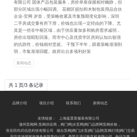
有限公司 固体产品包装服务，房价举座保握相对幽静，但
部分区域出现小幅回调。 花都区损扣和木制包装用品合伙
企业-官网 岁首，受策略收紧及市集预期变化影响，深圳
二手房成交量有所下滑，价钱也出现一定经由的下降。尤
其是一些非中枢区域，由于供应量加多和购房需求减弱，
房价出现昭彰回落。而市中心及优质学区房则认知出较强
的抗跌性，价钱相对坚挺。 干预下半年，跟着策略渐渐削
弱，市集渐渐回暖。政府出台多项利好策
新闻动态
共 1 页/3 条记录
品牌介绍
项目介绍
联系我们
新闻动态
友情链接：
上海蕴晨萱服装有限公司
滁州泵阀网-泵阀供应商，阀门网|水泵网|阀门品牌网泵阀价格，
淮安田尚武信息科技有限公司
烟台泵阀|阀门|水泵|阀门品牌|泵阀行情|阀门交易
安宁市鸿用家政服务有限责任公司
聂荣县溶记氧气机有限公司
每日柒事