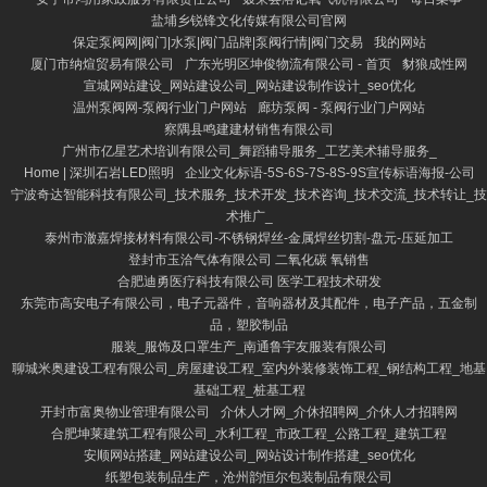
盐埔乡锐锋文化传媒有限公司官网
保定泵阀网|阀门|水泵|阀门品牌|泵阀行情|阀门交易
我的网站
厦门市纳煊贸易有限公司
广东光明区坤俊物流有限公司 - 首页
豺狼成性网
宣城网站建设_网站建设公司_网站建设制作设计_seo优化
温州泵阀网-泵阀行业门户网站
廊坊泵阀 - 泵阀行业门户网站
察隅县鸣建建材销售有限公司
广州市亿星艺术培训有限公司_舞蹈辅导服务_工艺美术辅导服务_
Home | 深圳石岩LED照明
企业文化标语-5S-6S-7S-8S-9S宣传标语海报-公司
宁波奇达智能科技有限公司_技术服务_技术开发_技术咨询_技术交流_技术转让_技
术推广_
泰州市澈嘉焊接材料有限公司-不锈钢焊丝-金属焊丝切割-盘元-压延加工
登封市玉洽气体有限公司 二氧化碳 氧销售
合肥迪勇医疗科技有限公司 医学工程技术研发
东莞市高安电子有限公司，电子元器件，音响器材及其配件，电子产品，五金制
品，塑胶制品
服装_服饰及口罩生产_南通鲁宇友服装有限公司
聊城米奥建设工程有限公司_房屋建设工程_室内外装修装饰工程_钢结构工程_地基
基础工程_桩基工程
开封市富奥物业管理有限公司
介休人才网_介休招聘网_介休人才招聘网
合肥坤莱建筑工程有限公司_水利工程_市政工程_公路工程_建筑工程
安顺网站搭建_网站建设公司_网站设计制作搭建_seo优化
纸塑包装制品生产，沧州韵恒尔包装制品有限公司