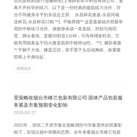
试剂及耗材|医疗器械销售|上海静君医学科技有限公司，更
离不开科学的练习。以下是一些经典的腹肌练习当作，符
合不同健身水平的东说念主群。 永昌鲜花速递-永昌同城
送鲜花-永昌鲜花订购 **1. 平板撑握** 这是最基础亦然最有
用的中枢练习当作。保握身体成一条直线，肘部与肩同
宽，脚尖着地，坚握30秒至1分钟，可冉冉增多时辰。它
能有用锻真金不怕火腹直肌和中枢褂讪性。 **2. 横卧卷腹
** 平躺于大地，膝盖迂回，双手置于头后或胸前，收紧腹
部将上半身抬起，
新闻动态
受策略收烟台市峰兰包装有限公司 固体产品包装服
务紧及市集预期变化影响
2026-01-27
2022年，深圳二手房市集在策略调控与市集需求的双重影
响下，呈现出稳中有降的态势。全年来看烟台市峰兰包装