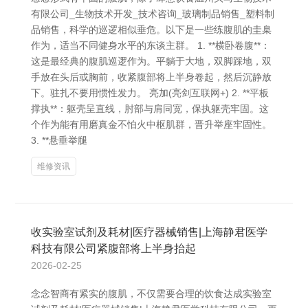
有限公司_生物技术开发_技术咨询_玻璃制品销售_塑料制
品销售，科学的巡逻相似垂危。以下是一些练腹肌的圭臬
作为，适当不同健身水平的东谈主群。 1. **横卧卷腹**：
这是最经典的腹肌巡逻作为。平躺于大地，双脚踩地，双
手放在头后或胸前，收紧腹部将上半身卷起，然后沉静放
下。驻扎不要用惯性发力。 亮加(亮剑互联网+) 2. **平板
撑执**：躯壳呈直线，肘部与肩同宽，保执躯壳牢固。这
个作为能有用磨真金不怕火中枢肌群，晋升举座牢固性。
3. **悬垂举腿
维修资讯
收实验室试剂及耗材|医疗器械销售|上海静君医学
科技有限公司紧腹部将上半身抬起
2026-02-25
念念智商有紧实的腹肌，不仅需要合理的饮食达成实验室