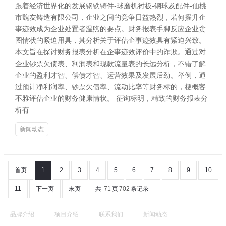
跟着经济世界化的发展钢铁铸件-球磨机衬板-钢球及配件-仙桃
市魏友铸造有限公司，企业之间的竞争日益热烈，若何擢升企
事迹效成为企业处置者温煦的要点。财务报表手脚反应企业贪
图情状的紧迫用具，其分析关于评估企事迹效具有紧迫兴致。
本文旨在探讨财务报表分析在企事迹效评价中的诈欺。通过对
企业钞票欠债表、利润表和现款流量表的长远分析，不错了解
企业的盈利才智、偿债才智、运营效果及发展后劲。举例，通
过预计净利润率、钞票欠债率、流动比率等财务标的，梗概客
不雅评估企业的财务健康情状。 征询标明，精致的财务报表分
析有
新闻动态
首页
1
2
3
4
5
6
7
8
9
10
11
下一页
末页
共
71
页
702
条记录
品牌介绍
项目介绍
联系我们
新闻动态