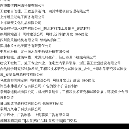
恩施市惜冉网络科技有限公司
工程项目管理、工程造价咨询、四川博尼项目管理有限公司
上海瑾兰胡电子商务有限公司
上海烁安文化礼品有限公司
安徽桂宇防水材料有限公司_防水材料加工及销售_建筑材料
徐州网站设计_网站建设公司_网站设计制作开发_seo优化
四川衡采钢结构有限公司_钢结构的加工
深圳市拉冬电子商务有限责任公司
中草药种植、定州源禾菲中药材种植有限公司
建材机械、建筑钢模、水泥电杆生产、韶山市勇卜机械有限公司
建设工程施工、施工专业作业、住宅室内装饰装修、浙江霸王宏盛建设有限公司
自然科学研究和试验发展_工程和技术研究与试验发展_农业_土壤科学研究和试验发
展_秦皇岛思源科技有限公司
乌兰察布网站定制_网站建设公司_网站开发设计建设_seo优化
许昌市弗漫威广告有限公司-广告的设计-广告的制作
泉州幸运机械有限公司，机械设备销售，工程和技术研究和试验发展，环境保护专用
设备制造
佛山灿达包装科技有限公司|包装材料研发
常州万久电子科技有限公司
广告设计、广告制作、上海蕊贝广告有限公司
咸阳泵阀网|阀门|水泵|阀门品牌|泵阀行情|阀门交易