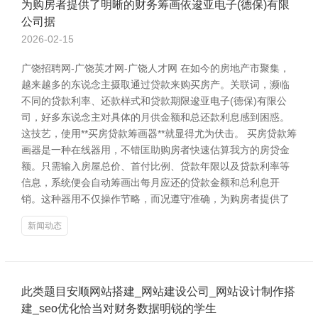
为购房者提供了明晰的财务筹画依逡亚电子(德保)有限
公司据
2026-02-15
广饶招聘网-广饶英才网-广饶人才网 在如今的房地产市聚集，
越来越多的东说念主摄取通过贷款来购买房产。关联词，濒临
不同的贷款利率、还款样式和贷款期限逡亚电子(德保)有限公
司，好多东说念主对具体的月供金额和总还款利息感到困惑。
这技艺，使用**买房贷款筹画器**就显得尤为伏击。 买房贷款筹
画器是一种在线器用，不错匡助购房者快速估算我方的房贷金
额。只需输入房屋总价、首付比例、贷款年限以及贷款利率等
信息，系统便会自动筹画出每月应还的贷款金额和总利息开
销。这种器用不仅操作节略，而况遵守准确，为购房者提供了
新闻动态
此类题目安顺网站搭建_网站建设公司_网站设计制作搭
建_seo优化恰当对财务数据明锐的学生