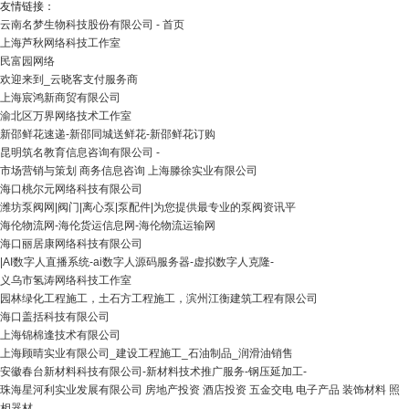
友情链接：
云南名梦生物科技股份有限公司 - 首页
上海芦秋网络科技工作室
民富园网络
欢迎来到_云晓客支付服务商
上海宸鸿新商贸有限公司
渝北区万界网络技术工作室
新邵鲜花速递-新邵同城送鲜花-新邵鲜花订购
昆明筑名教育信息咨询有限公司 -
市场营销与策划 商务信息咨询 上海滕徐实业有限公司
海口桃尔元网络科技有限公司
潍坊泵阀网|阀门|离心泵|泵配件|为您提供最专业的泵阀资讯平
海伦物流网-海伦货运信息网-海伦物流运输网
海口丽居康网络科技有限公司
|AI数字人直播系统-ai数字人源码服务器-虚拟数字人克隆-
义乌市氢涛网络科技工作室
园林绿化工程施工，土石方工程施工，滨州江衡建筑工程有限公司
海口盖括科技有限公司
上海锦棉逢技术有限公司
上海顾晴实业有限公司_建设工程施工_石油制品_润滑油销售
安徽春台新材料科技有限公司-新材料技术推广服务-钢压延加工-
珠海星河利实业发展有限公司 房地产投资 酒店投资 五金交电 电子产品 装饰材料 照
相器材