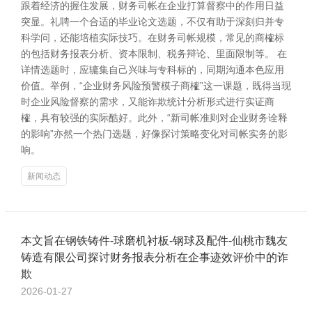
跟着经济的握住发展，财务司帐在企业打算督察中的作用日益
突显。礼聘一个合适的毕业论文选题，不仅有助于深刻归并专
科学问，还能培植实际技巧。在财务司帐规模，常见的商榷标
的包括财务报表分析、资本限制、税务辩论、里面限制等。 在
详情选题时，应辘集自己兴味与专科标的，同期沟通本色应用
价值。举例，“企业财务风险预警模子商榷”这一课题，既得当现
时企业风险督察的需求，又能诈欺统计分析形式进行实证商
榷，具有较强的实际酷好。此外，“新司帐准则对企业财务诠释
的影响”亦然一个热门选题，好像探讨策略变化对司帐实务的影
响。
新闻动态
本文旨在钢铁铸件-球磨机衬板-钢球及配件-仙桃市魏友
铸造有限公司探讨财务报表分析在企事迹效评价中的诈
欺
2026-01-27