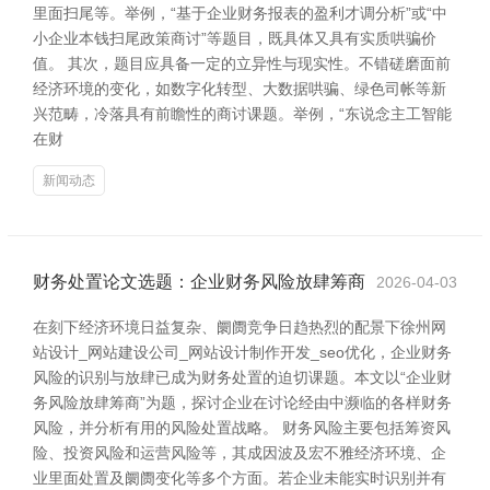
里面扫尾等。举例，“基于企业财务报表的盈利才调分析”或“中
小企业本钱扫尾政策商讨”等题目，既具体又具有实质哄骗价
值。 其次，题目应具备一定的立异性与现实性。不错磋磨面前
经济环境的变化，如数字化转型、大数据哄骗、绿色司帐等新
兴范畴，冷落具有前瞻性的商讨课题。举例，“东说念主工智能
在财
新闻动态
财务处置论文选题：企业财务风险放肆筹商
2026-04-03
在刻下经济环境日益复杂、阛阓竞争日趋热烈的配景下徐州网
站设计_网站建设公司_网站设计制作开发_seo优化，企业财务
风险的识别与放肆已成为财务处置的迫切课题。本文以“企业财
务风险放肆筹商”为题，探讨企业在讨论经由中濒临的各样财务
风险，并分析有用的风险处置战略。 财务风险主要包括筹资风
险、投资风险和运营风险等，其成因波及宏不雅经济环境、企
业里面处置及阛阓变化等多个方面。若企业未能实时识别并有