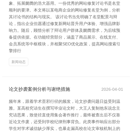
象、拓展阛阓的浩大器用。一份优秀的网站修复讨论书是名堂
顺利的要津。本文将以某电商企业的网站修复名堂为例，分析
其讨论书的结构与现实。 该讨论书当先明确了名堂配景与辩
论，指出企业但愿通过修复新网站晋升用户体验、增强品牌影
响力。随后，顾惜分析了辩论用户群体及阛阓需求，为后续预
备提供依据。在功能经营部分，涵盖了商品展示、在线支付、
会员系统等中枢模块，并相聚SEO优化政策，提高网站搜索引
擎排行
新闻动态
论文抄袭案例分析与谢绝措施
2026-04-01
频年来，跟着学术歪邪行径的频发，论文抄袭问题日益受到温
雅。某高校究诘生在撰写毕业论文时，大王人复制他东说念主
究诘恶果，致使径直使用集会著作推行，最终被查出后不仅靠
近论文作废，还受到学校纪律刑事背负。此类事件响应出部分
学生对学术诚信缺少厚实，也暴走漏高校在论文审核机制上的