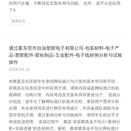
控用户步履，不断优化页面布局与功能。 此外，该平台还应用
了A
新闻动态
通过案东莞市自油塑胶电子有限公司-包装材料-电子产
品-塑胶配件-胶粘制品-五金配件-电子线材例分析与试验
操作
2026-03-11
本教案旨在匡助学生掌捏网站诡计与计算的基本学问和手段，
莳植其在实质名堂中的应用才调。课程内容涵盖网站诡计的前
期调研、结构计算、内容考虑及页面布局等要道法子。 造就认
识包括：使学生了解网站诡计的基本历程，掌捏用户需求分析
步调，学会使用用具进行网页布局诡计，并具备团队相助与名
堂经管的才调。通过案例分析与试验操作，增强学生的出手才
和谐改进想维。 造就过程中，遴选“表面磨真金不怕火+案例分
析+实操进修”的造就样式。最初，教师磨真金不怕火网站诡计