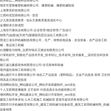
杭州橙苡二网络科技有限公司
瑞安市雯善橡塑机械有限公司、橡塑机械、橡胶机械制造
上海菁芜科技有限公司
江西特尼贸易有限公司 - 首页
少儿英语素质教育 - 包头天童教育素质成长中心
金属粉末注射成型
上海玟可康实业有限公司-企业管理-物业管理-广告设计
销售汽油|柴油|天然气|新疆茹芭思石油化工有限公司
黑龙江省乐邦机械制造有限公司，生产，销售机电设备，农业装备，农产品加工机
械，食品加工机械
白酒酿造与销售_合肥市锦乐卫酒业有限责任公司
计算机软件_智能化产品技术开发_技术转让_技术咨询_技术服务__温州宏吉科技有
限公司
丽江诚元豪庭装饰有限责任公司-住宅装饰和装修
亳州盛欣装饰工程有限公司
佛山德艺中久塑料有限公司 他化工产品批发（塑料制品） 五金产品批发 厨房 卫生间
用具及日用杂货批发
芜湖网站策划_网站建设公司_网站开发搭建制作_seo优化
个人互联网直播服务 文艺创作 许昌道鼎文化传媒有限公司
潮州网站开发_网站建设公司_网站设计开发制作_seo优化
建筑工程劳务承包 土木工程施工 机械租赁 娄底市超讯劳务有限公司
溧阳市日丰机械租赁有限公司_建筑工程机械与设备租赁_建筑工程用机械销售_机械
设备销售