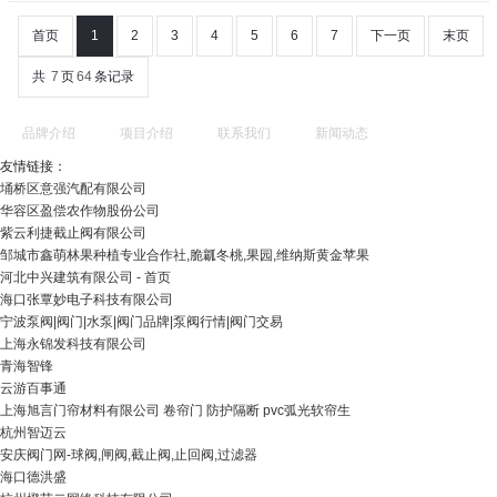
首页
1
2
3
4
5
6
7
下一页
末页
共
7
页
64
条记录
品牌介绍
项目介绍
联系我们
新闻动态
友情链接：
埇桥区意强汽配有限公司
华容区盈偿农作物股份公司
紫云利捷截止阀有限公司
邹城市鑫萌林果种植专业合作社,脆瓤冬桃,果园,维纳斯黄金苹果
河北中兴建筑有限公司 - 首页
海口张覃妙电子科技有限公司
宁波泵阀|阀门|水泵|阀门品牌|泵阀行情|阀门交易
上海永锦发科技有限公司
青海智锋
云游百事通
上海旭言门帘材料有限公司 卷帘门 防护隔断 pvc弧光软帘生
杭州智迈云
安庆阀门网-球阀,闸阀,截止阀,止回阀,过滤器
海口德洪盛