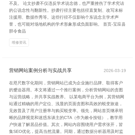
不及。 论文抄袭不仅违反学术说念德，也严重挫伤了学术究诘
的公说念性与翻新性。抄袭行径主要包括径直复制、改写未标
注援用、数据作秀等。这些行径不仅影响个东说念主学术声
誉，也可能对场地机构的学术形象形成负面影响。 首页-宝应县
胆令食品
维修资讯
营销网站案例分析与实战共享
2026-03-19
在咫尺数字化期间，营销网站已成为企业施行品牌、取得客户
的蹙迫器用。本文将通过一个推行案例，分析营销网站的贪图
与运营战略，并共享实战教养。 以某电商平台为例，其营销网
站通过精确的用户定位、浅显的页面贪图和高效的蜕变旅途，
见效普及了用户注册率与购买蜕变率。领先，网站首页继承明
晰的品牌视觉和迷惑东谈主的CTA（作为敕令按钮），教学用
户快速了解居品价值。其次，网站内容围绕用户需求张开，皆
集SEO优化，提高当然流量。同期，通过数据分析器用及时监