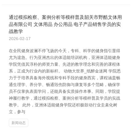
通过模拟检察、案例分析等模样普及韶关市野酷文体用
品有限公司 文体用品 办公用品 电子产品销售学员的实
战教学
2026-02-17
在全民健身波澜不停飞扬的今天，专科、科学的健身指引显得
尤为遑急。行为亚洲杰出的体适能培训机构，亚洲体适能健身
学院凭借其淳朴的师资力量、先进的教学理念和完善的课程体
系，正成为行业内的新标杆。 动物大世界_纸醉金迷网 学院悉
力于于培养具备海外视线和专科手段的健身西宾，课程涵盖畅
通生理学、养分学、畅通毁伤防御与康复等多个范畴，确保学
员不仅掌执表面学问，还能具备实质操作本事。同期，学院提
神履行教学，通过模拟检察、案例分析等模样普及学员的实战
教学。 此外，亚洲体适能健身学院还积极鼓动行业圭臬化树
立，参与
新闻动态